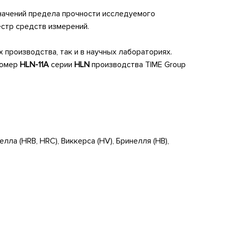
начений предела прочности исследуемого
стр средств измерений.
 производства, так и в научных лабораториях.
домер
HLN
-11
A
серии
HLN
производства TIME Group
ла (HRB, HRC), Виккерса (HV), Бринелля (HB),