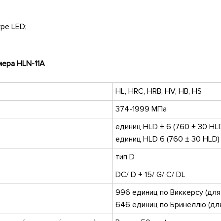
уре LED;
омера
HLN
-11
A
HL, HRC, HRB, HV, HB, HS
374-1999 МПа
единиц HLD ± 6 (760 ± 30 HL
единиц HLD 6 (760 ± 30 HLD
тип D
DC/ D + 15/ G/ C/ DL
996 единиц по Виккерсу (для 
646 единиц по Бринеллю (для