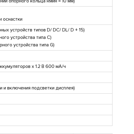
нии опорного кольца Rмин = 10 мм)
и оснастки
ных устройств типов D/ DC/ DL/ D + 15)
ного устройства типа С)
рного устройства типа G)
кумуляторов x 1.2 В 600 мА/ч
ти и включения подсветки дисплея)