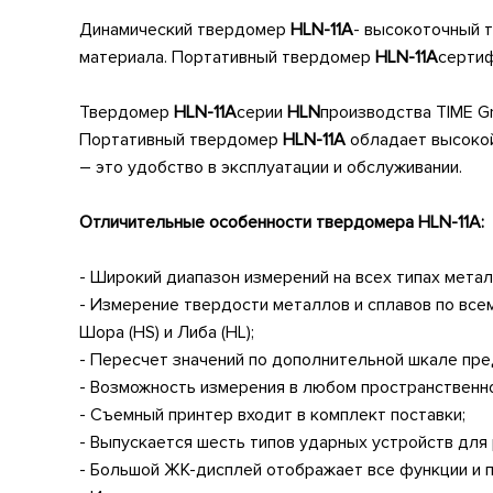
Динамический твердомер
HLN
-11
A
- высокоточный 
материала. Портативный твердомер
HLN
-11
A
сертиф
Твердомер
HLN
-11
A
серии
HLN
производства TIME Gr
Портативный твердомер
HLN
-11
A
обладает высокой
– это удобство в эксплуатации и обслуживании.
Отличительные особенности твердомера
HLN
-11
A
:
- Широкий диапазон измерений на всех типах метал
- Измерение твердости металлов и сплавов по всем 
Шора (HS) и Либа (HL);
- Пересчет значений по дополнительной шкале пре
- Возможность измерения в любом пространственн
- Съемный принтер входит в комплект поставки;
- Выпускается шесть типов ударных устройств для
- Большой ЖК-дисплей отображает все функции и 