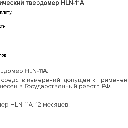
ический твердомер HLN-11A
плату.
сти
лов
рдомер HLN-11A:
 средств измерений, допущен к применен
несен в Государственный реестр РФ.
мер
HLN
-11
A
:
12 месяцев.