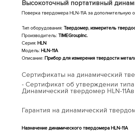
Высокоточный портативный динам
Поверка твердомера HLN-11A за дополнительную о
Тип оборудования:
Твердомер, измеритель твердо
Производитель:
TIME
Group
Inc
.
Серия:
HLN
Модель:
HLN
-11
A
Описание:
Прибор для измерения твердости метал
Сертификаты на динамический тве
-
Сертификат об утверждении типа
Динамический твердомер
HLN
-11
A
в
Гарантия на динамический твердо
Назначение динамического твердомера
HLN
-11
A