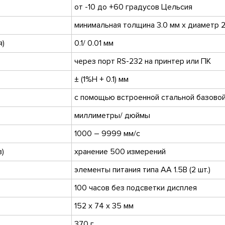
от -10 до +60 градусов Цельсия
минимальная толщина 3.0 мм x диаметр 
я)
0.1/ 0.01 мм
через порт RS-232 на принтер или ПК
± (1%Н + 0.1) мм
с помощью встроенной стальной базовой
миллиметры/ дюймы
1000 – 9999 мм/с
в)
хранение 500 измерений
элементы питания типа AA 1.5В (2 шт.)
100 часов без подсветки дисплея
152 x 74 x 35 мм
370 г