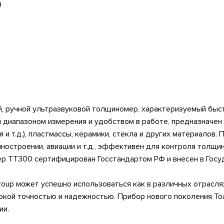
0
, ручной ультразвуковой толщиномер, характеризуемый быст
диапазоном измерения и удобством в работе, предназначен 
ия и т.д.), пластмассы, керамики, стекла и других материало
ностроении, авиации и т.д., эффективен для контроля толщ
р TT300 сертифицирован Госстандартом РФ и внесен в Госу
up может успешно использоваться как в различных отраслях 
окой точностью и надежностью. Прибор нового поколения Т
ии.