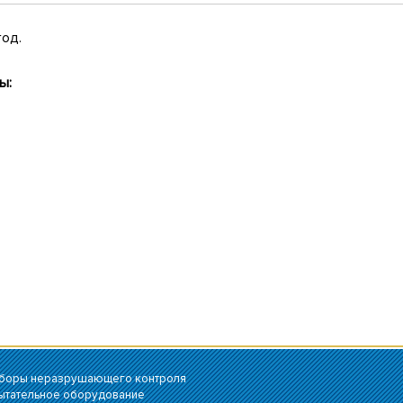
год.
ы:
боры неразрушающего контроля
ытательное оборудование