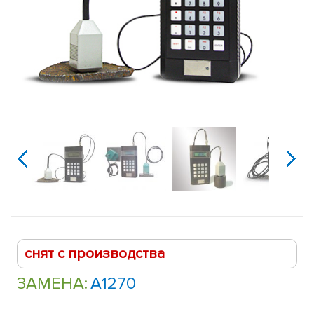
Электромагнитно-
акустический
толщинометр
ЭМАТ-100
jijijij
снят с производства
ЗАМЕНА:
А1270