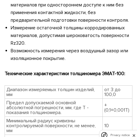
материалов при одностороннем доступе к ним без
применения контактной жидкости, без
предварительной подготовки поверхности контроля.
Измерение остаточной толщины корродированных
материалов, допустимая шероховатость поверхности
Rz320.
Возможность измерения через воздушный зазор или
изоляционное покрытие.
Технические характеристики толщиномера ЭМАТ-100:
Диапазон измеряемых толщин изделий,
от 3 до
мм
100,0
Предел допускаемой основной
+
абсолютной погрешности, мм, где Т -
(0,1+0,001Т)
показания толщиномера.
Минимальный радиус кривизны
контролируемой поверхности, не менее,
10
мм
Privacy notice