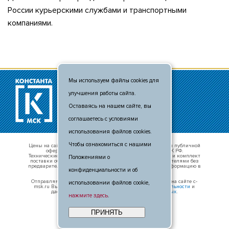
России курьерскими службами и транспортными
компаниями.
Мы используем файлы cookies для
© 2011 - 2026
улучшения работы сайта.
+7 (495) 481-80-88
info@c-msk.ru
Оставаясь на нашем сайте, вы
Карта сайта
соглашаетесь с условиями
использования файлов cookies.
Чтобы ознакомиться с нашими
Цены на сайте носят справочный характер и не являются публичной
офертой, определяемой положениями п. 2 ст. 437 ГК РФ.
Технические характеристики оборудования, внешний вид и комплект
Положениями о
поставки оборудования могут быть изменены производителями без
предварительного уведомления. Уточняте актуальную информацию в
конфиденциальности и об
отделе продаж.
Отправляя свои данные в любой форме обратной связи на сайте c-
использовании файлов cookie,
msk.ru Вы принимаете условия
политики конфиденциальности
и
даёте
согласие на обработку персональных данных
.
нажмите здесь
.
ПРИНЯТЬ