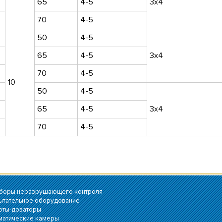
65
4-5
3х4
70
4-5
50
4-5
65
4-5
3х4
70
4-5
10
50
4-5
65
4-5
3х4
70
4-5
боры неразрушающего контроля
ытательное оборудование
оты-дозаторы
матические камеры