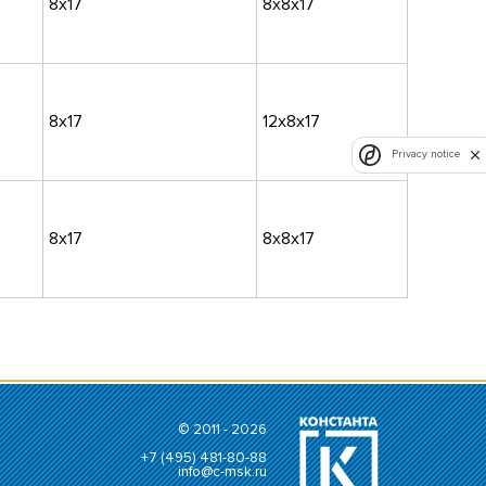
8х17
8х8х17
8х17
12х8х17
Privacy notice
8х17
8х8х17
© 2011 - 2026
+7 (495) 481-80-88
info@c-msk.ru