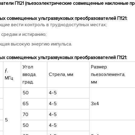
тели П121 (пьезоэлектрические совмещенные наклонные пре
ых совмещенных ультразвуковых преобразователей П121:
щие вести контроль в труднодоступных местах;
 средам и истиранию;
ющая высокую энергию импульса.
ых совмещенных ультразвуковых преобразователей П121:
Угол
Размер
ƒ,
ввода,
Стрела, мм
пьезоэлемента,
МГц
град.
мм
50
4-5
65
4-5
3х4
70
4-5
5
50
4-5