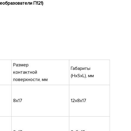
образователи П121)
Размер
Габариты
контактной
(HxSxL), мм
поверхности, мм
8х17
12х8х17