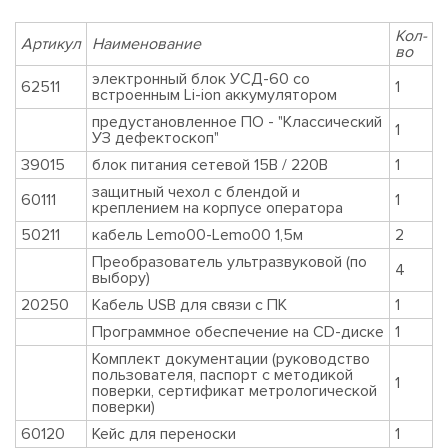
Кол-
Артикул
Наименование
во
электронный блок УСД-60 со
62511
1
встроенным Li-ion аккумулятором
предустановленное ПО - "Классический
1
УЗ дефектоскоп"
39015
блок питания сетевой 15В / 220В
1
защитный чехол с блендой и
60111
1
креплением на корпусе оператора
50211
кабель Lemo00-Lemo00 1,5м
2
Преобразователь ультразвуковой (по
4
выбору)
20250
Кабель USB для связи с ПК
1
Программное обеспечение на CD-диске
1
Комплект документации (руководство
пользователя, паспорт с методикой
1
поверки, сертификат метрологической
поверки)
60120
Кейс для переноски
1