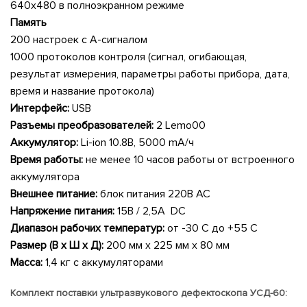
640х480 в полноэкранном режиме
Память
200 настроек с А-сигналом
1000 протоколов контроля (сигнал, огибающая,
результат измерения, параметры работы прибора, дата,
время и название протокола)
Интерфейс:
USB
Разъемы преобразователей:
2 Lemo00
Аккумулятор:
Li-ion 10.8В, 5000 mА/ч
Время работы:
не менее 10 часов работы от встроенного
аккумулятора
Внешнее питание:
блок питания 220В AC
Напряжение питания:
15В / 2,5А DC
Диапазон рабочих температур:
от -30 C до +55 C
Размер (В x Ш x Д):
200 мм x 225 мм x 80 мм
Масса:
1,4 кг с аккумуляторами
Комплект поставки ультразвукового дефектоскопа УСД-60: