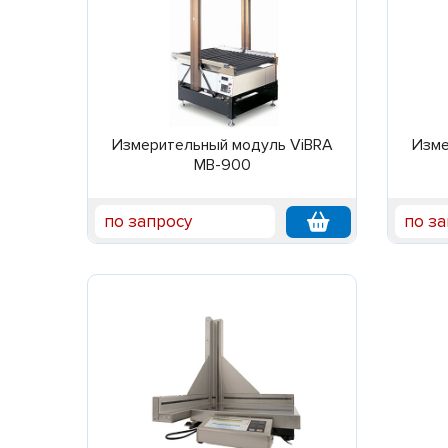
Измерительный модуль ViBRA
Изме
MB-900
по запросу
по за