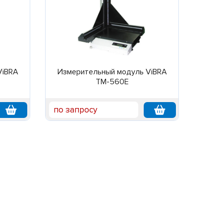
ViBRA
Измерительный модуль ViBRA
TM-560E
по запросу