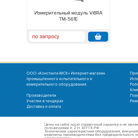
Измерительный модуль ViBRA
TM-561E
по запросу
ООО «Константа-МСК» Интернет-магазин
При
промышленного испытательного и
Исп
измерительного оборудования.
Роб
Кли
Производители
Пов
Участие в тендерах
Рем
Доставка и оплата
Цены на сайте носят справочный характер и не явл
положениями п. 2 ст. 437 ГК РФ.
Технические характеристики оборудования, внешний 
изменены производителями без предварительного 