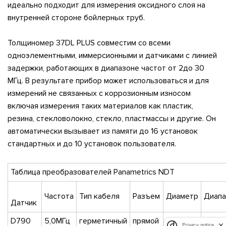
идеально подходит для измерения оксидного слоя на
внутренней стороне бойлерных труб.
Толщиномер 37DL PLUS совместим со всеми
одноэлементными, иммерсионными и датчиками с линией
задержки, работающих в диапазоне частот от 2до 30
МГц. В результате прибор может использоваться и для
измерений не связанных с коррозионным износом
включая измерения таких материалов как пластик,
резина, стекловолокно, стекло, пластмассы и другие. Он
автоматически вызывает из памяти до 16 установок
стандартных и до 10 установок пользователя.
Таблица преобразователей Panametrics NDT
Частота
Тип кабеля
Разъем
Диаметр
Диапа
Датчик
D790
5,0МГц
герметичный
прямой
11,0 мм
1-500
Privacy notice