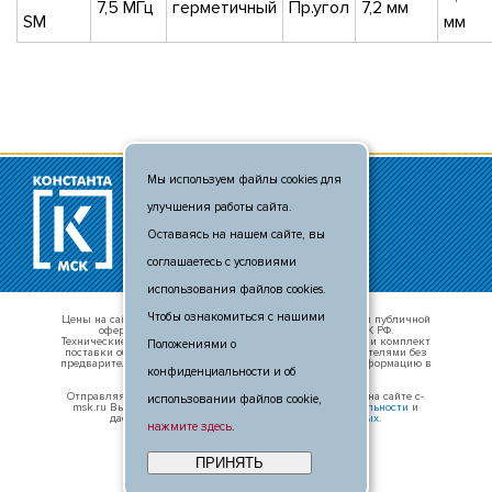
7,5 МГц
герметичный
Пр.угол
7,2 мм
SM
мм
Мы используем файлы cookies для
© 2011 - 2026
улучшения работы сайта.
+7 (495) 481-80-88
info@c-msk.ru
Оставаясь на нашем сайте, вы
Карта сайта
соглашаетесь с условиями
использования файлов cookies.
Чтобы ознакомиться с нашими
Цены на сайте носят справочный характер и не являются публичной
офертой, определяемой положениями п. 2 ст. 437 ГК РФ.
Технические характеристики оборудования, внешний вид и комплект
Положениями о
поставки оборудования могут быть изменены производителями без
предварительного уведомления. Уточняте актуальную информацию в
конфиденциальности и об
отделе продаж.
Отправляя свои данные в любой форме обратной связи на сайте c-
использовании файлов cookie,
msk.ru Вы принимаете условия
политики конфиденциальности
и
даёте
согласие на обработку персональных данных
.
нажмите здесь
.
ПРИНЯТЬ