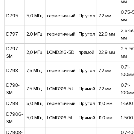
мм
0,75-
D795
5,0 МГц
герметичный
Пр.угол
7,2 мм
мм
2,5-5
D797
2,0 МГц
герметичный
Пр.угол
22,9 мм
мм
D797-
2,5-5
2,0 МГц
LCMD316-5D
прямой
22,9 мм
SM
мм
0,71-
D798
7,5 МГц
герметичный
Пр.угол
7,2 мм
100м
D798-
0,71-
7,5 МГц
LCMD316-5J
Прямой
7,2 мм
SM
100м
D799
5,0 МГц
герметичный
Пр.угол
11,0 мм
1-500
D7906-
5,0 МГц
LCMD316-5L
Прямой
11,0 мм
1-500
SM
D7908-
0,7-1