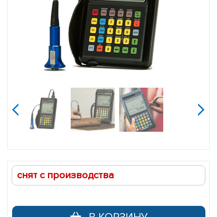
Ультразвуковой
толщиномер
37DL
PLUS
jijijij
снят с производства