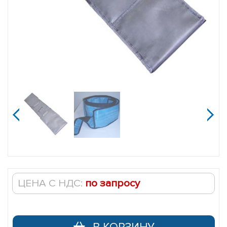
Пояс
под
кассеты
jijijij
ЦЕНА С НДС:
по запросу