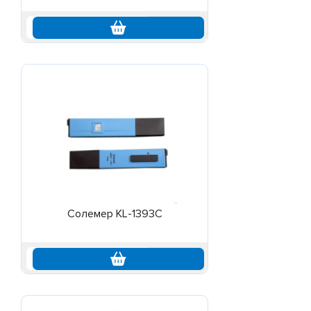
по запросу
Солемер KL-1393C
по запросу