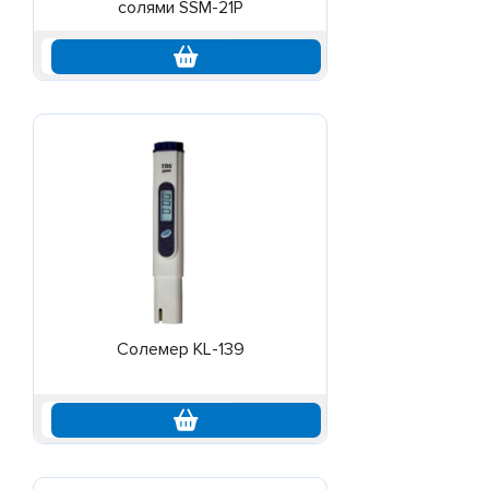
солями SSM-21P
295 000 руб.
Солемер KL-139
по запросу