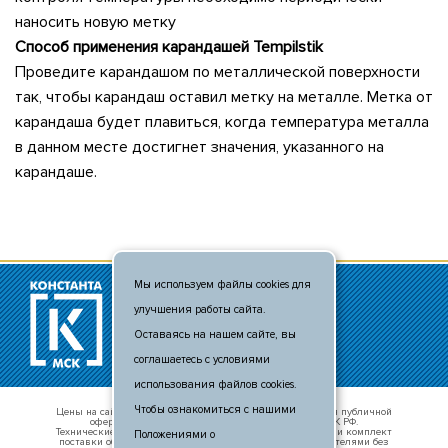
наносить новую метку
Способ применения карандашей Tempilstik
Проведите карандашом по металлической поверхности
так, чтобы карандаш оставил метку на металле. Метка от
карандаша будет плавиться, когда температура металла
в данном месте достигнет значения, указанного на
карандаше.
Мы используем файлы cookies для
© 2011 - 2026
улучшения работы сайта.
+7 (495) 481-80-88
info@c-msk.ru
Оставаясь на нашем сайте, вы
Карта сайта
соглашаетесь с условиями
использования файлов cookies.
Чтобы ознакомиться с нашими
Цены на сайте носят справочный характер и не являются публичной
офертой, определяемой положениями п. 2 ст. 437 ГК РФ.
Технические характеристики оборудования, внешний вид и комплект
Положениями о
поставки оборудования могут быть изменены производителями без