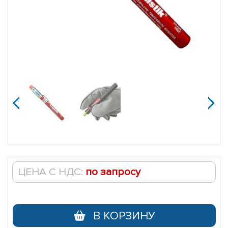
Термокарандаш
Tempilstik
jijijij
ЦЕНА С НДС:
по запросу
В КОРЗИНУ