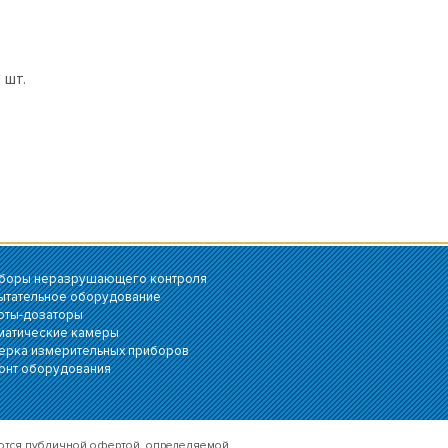
 - 60/60 - 1
 шт.
боры неразрушающего контроля
ытательное оборудование
оты-дозаторы
матические камеры
ерка измерительных приборов
онт оборудования
яются публичной офертой, определяемой