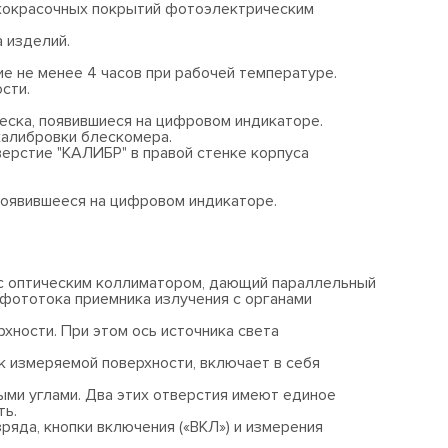
кокрасочных покрытий фотоэлектрическим
а изделий.
е не менее 4 часов при рабочей температуре.
сти.
еска, появившиеся на цифровом индикаторе.
калибровки блескомера.
ерстие "КАЛИБР" в правой стенке корпуса
появившееся на цифровом индикаторе.
 с оптическим коллиматором, дающий параллельный
 фототока приемника излучения с органами
хности. При этом ось источника света
 к измеряемой поверхности, включает в себя
ыми углами. Два этих отверстия имеют единое
ть.
яда, кнопки включения («ВКЛ») и измерения