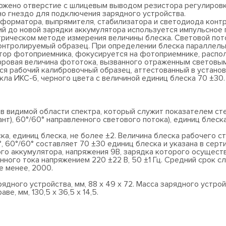
ожено отверстие с шлицевым выводом резистора регулировки
о гнездо для подключения зарядного устройства.
форматора, выпрямителя, стабилизатора и светодиода контр
й до новой зарядки аккумулятора используется импульсное п
рическом методе измерения величины блеска. Световой пото
 контролируемый образец. При определении блеска параллель
тор фотоприемника, фокусируется на фотоприемнике, распол
Цифровая величина фототока, вызванного отраженным световы
ся рабочий калибровочный образец, аттестованный в устано
ла ИКС-6, черного цвета с величиной единиц блеска 70 ±30.
в видимой области спектра, который служит показателем ст
нт), 60°/60° направленного светового потока), единиц блеска,
а, единиц блеска, не более ±2. Величина блеска рабочего 
 60°/60° составляет 70 ±30 единиц блеска и указана в серт
го аккумулятора, напряжения 9В, зарядка которого осущест
ного тока напряжением 220 ±22 В, 50 ±1 Гц. Средний срок сл
е менее, 2000.
дного устройства, мм, 88 х 49 х 72. Масса зарядного устройст
, мм, 130,5 х 36,5 х 14,5.