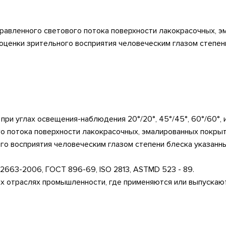
правленного светового потока поверхности лакокрасочных, э
 оценки зрительного восприятия человеческим глазом степе
ри углах освещения-наблюдения 20°/20°, 45°/45°, 60°/60°, 
о потока поверхности лакокрасочных, эмалированных покрыт
го восприятия человеческим глазом степени блеска указанн
52663-2006, ГОСТ 896-69,
ISO
2813,
ASTM
D
523 - 89.
х отраслях промышленности, где применяются или выпускают