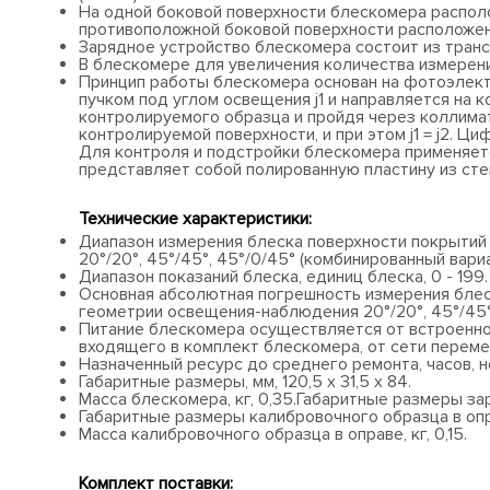
На одной боковой поверхности блескомера распол
противоположной боковой поверхности расположен
Зарядное устройство блескомера состоит из транс
В блескомере для увеличения количества измерени
Принцип работы блескомера основан на фотоэлект
пучком под углом освещения j1 и направляется на
контролируемого образца и пройдя через коллима
контролируемой поверхности, и при этом j1 = j2. 
Для контроля и подстройки блескомера применяет
представляет собой полированную пластину из стек
Технические характеристики:
Диапазон измерения блеска поверхности покрытий 
20°/20°, 45°/45°, 45°/0/45° (комбинированный вариа
Диапазон показаний блеска, единиц блеска, 0 - 199.
Основная абсолютная погрешность измерения блеск
геометрии освещения-наблюдения 20°/20°, 45°/45°,
Питание блескомера осуществляется от встроенно
входящего в комплект блескомера, от сети перемен
Назначенный ресурс до среднего ремонта, часов, н
Габаритные размеры, мм, 120,5 х 31,5 х 84.
Масса блескомера, кг, 0,35.Габаритные размеры заря
Габаритные размеры калибровочного образца в оправе
Масса калибровочного образца в оправе, кг, 0,15.
Комплект поставки: