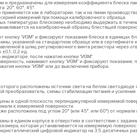
и и предназначены для измерения коэффициента блеска ла
: 20°, 60°, 45°.
 применяется как в лаборатории, так и на линии производств
серией измерений при помощи калибровочного образца.
ных температурах блескомер необходимо выдержать в течени
анавливается на калибровочный образец блестящей поверхно
т кнопку "ИЗМ" и фиксируют показания блеска в единицах бл
ины, указанной на стандартном образце или в сертификате 
авленной в шлиц регулировочного винта резистора через отв
0,1...0,2 ед.
индикаторе, после нажатия кнопки "ИЗМ".
верхность, нажимают кнопку "ИЗМ" и фиксируют показание, 
жатия кнопки "ИЗМ" или до выключения прибора.
 которого расположены источник света на белом светодиоде
ой преобразователь, схемы стабилизации питания и усиления
ены в одной плоскости, перпендикулярной измеряемой повер
ормали к измеряемой поверхности.
е расположена под углом 20° (или 45°, или 60°) от нормали
ны в едином корпусе в отверстиях в соответствии с заданн
скомера, которая устанавливается на измеряемую поверхнос
ристаллический цифровой индикатор на 3,5 десятичных разр