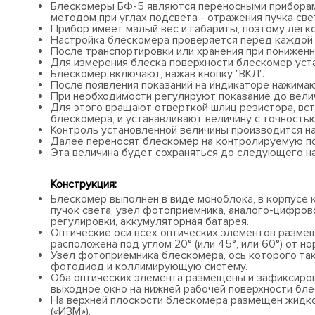
Блескомеры БФ-5 являются переносными приборам
методом при углах подсвета - отражения пучка света
Прибор имеет малый вес и габариты, поэтому легко
Настройка блескомера проверяется перед каждой 
После транспортировки или хранения при понижен
Для измерения блеска поверхности блескомер уст
Блескомер включают, нажав кнопку "ВКЛ".
После появления показаний на индикаторе нажимаю
При необходимости регулируют показание до велич
Для этого вращают отверткой шлиц резистора, вст
блескомера, и устанавливают величину с точностью ±
Контроль установленной величины производится на 
Далее переносят блескомер на контролируемую по
Эта величина будет сохраняться до следующего на
Конструкция:
Блескомер выполнен в виде моноблока, в корпусе
пучок света, узел фотоприемника, аналого-цифров
регулировки, аккумуляторная батарея.
Оптические оси всех оптических элементов размещ
расположена под углом 20° (или 45°, или 60°) от н
Узел фотоприемника блескомера, ось которого такж
фотодиод и коллимирующую систему.
Оба оптических элемента размещены и зафиксирова
выходное окно на нижней рабочей поверхности бле
На верхней плоскости блескомера размещен жидкок
(«ИЗМ»).