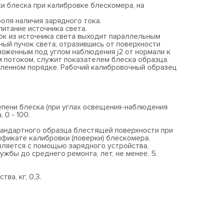
 блеска при калибровке блескомера, на
оля наличия зарядного тока.
итание источника света.
к из источника света выходит параллельным
ный пучок света, отразившись от поверхности
оженным под углом наблюдения j2 от нормали к
м потоком, служит показателем блеска образца.
вленном порядке. Рабочий калибровочный образец
епени блеска (при углах освещения-наблюдения
 0 - 100.
стандартного образца блестящей поверхности при
ификате калибровки (поверки) блескомера.
вляется с помощью зарядного устройства,
ужбы до среднего ремонта, лет, не менее, 5.
ва, кг, 0,3.