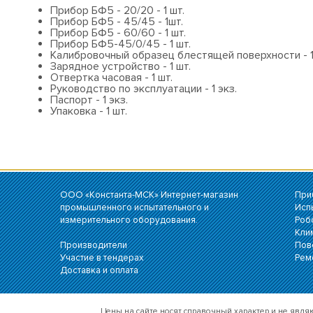
Прибор БФ5 - 20/20 - 1 шт.
Прибор БФ5 - 45/45 - 1шт.
Прибор БФ5
Прибор БФ5-45/0/45 - 1 шт.
Калибровочный образец блестящей поверхности - 1
Зарядное устройство - 1 шт.
Отвертка часовая - 1 шт.
Руководство по эксплуатации - 1 экз.
Паспорт - 1 экз.
Упаковка - 1 шт.
ООО «Константа-МСК» Интернет-магазин
При
промышленного испытательного и
Исп
измерительного оборудования.
Роб
Кли
Производители
Пов
Участие в тендерах
Рем
Доставка и оплата
Цены на сайте носят справочный характер и не явл