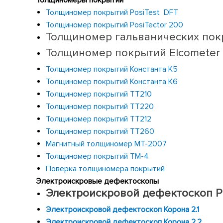
Толщиномеры покрытий
Толщиномер покрытий
PosiTest
DFT
Толщиномер покрытий PosiTector 200
Толщиномер гальванических пок
Толщиномер покрытий
Elcometer
Толщиномер покрытий Константа К5
Толщиномер покрытий Константа К6
Толщиномер покрытий
TT
210
Толщиномер покрытий
TT
220
Толщиномер покрытий
TT
212
Толщиномер покрытий
TT
260
Магнитный толщиномер МТ-2007
Толщиномер покрытий ТМ-4
Поверка толщиномера покрытий
Электроискровые дефектоскопы
Электроискровой дефектоскоп P
Электроискровой дефектоскоп Корона 2.1
Электроискровой дефектоскоп Корона 2.2