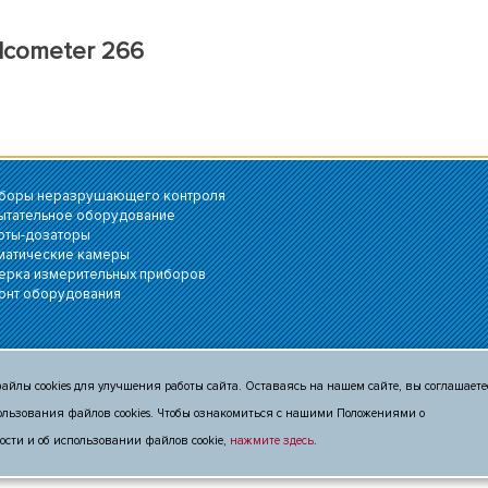
lcometer 266
боры неразрушающего контроля
ытательное оборудование
оты-дозаторы
матические камеры
ерка измерительных приборов
онт оборудования
яются публичной офертой, определяемой
айлы cookies для улучшения работы сайта. Оставаясь на нашем сайте, вы соглашаете
вид и комплект поставки оборудования могут быть
уведомления. Уточняте актуальную информацию в
ользования файлов cookies. Чтобы ознакомиться с нашими Положениями о
сти и об использовании файлов cookie,
нажмите здесь
.
зи на сайте c-msk.ru Вы принимаете условия
обработку персональных данных
.