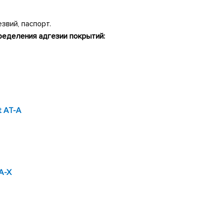
звий, паспорт.
еделения адгезии покрытий:
t AT-A
А-Х