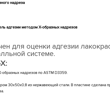
зного надреза
тель адгезии методом
X
-образных надрезов
чен для оценки адгезии лакокр
лльной системе.
-Х
:
X-образных надрезов по ASTM D3359.
ром 30х50х0,8 из нержавеющей стали. В пластине сделана п
а.