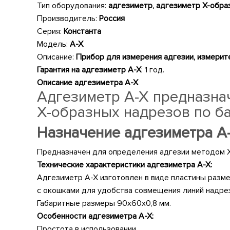
Тип оборудования:
адгезиметр,
адгезиметр Х-обра
Производитель:
Россия
Серия:
Константа
Модель:
А-Х
Описание:
Прибор для измерения адгезии, измери
Гарантия на адгезиметр А-Х
: 1 год.
Описание
адгезиметра А-Х
Адгезиметр А-Х предназна
X-образных надрезов по ба
Назначение адгезиметра А
Предназначен для определения адгезии методом 
Технические характеристики адгезиметра А-Х:
Адгезиметр А-Х изготовлен в виде пластины разме
с окошками для удобства совмещения линий надрез
Габаритные размеры 90х60х0,8 мм.
Особенности адгезиметра А-Х:
Простота в использовании.