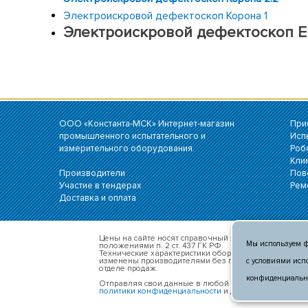
Электроискровой дефектоскоп Корона 1
Электроискровой дефектоскоп E
ООО «Константа-МСК» Интернет-магазин
При
промышленного испытательного и
Исп
измерительного оборудования.
Роб
Кли
Производители
Пов
Участие в тендерах
Рем
Доставка и оплата
Цены на сайте носят справочный характер и не явл
Мы используем ф
положениями п. 2 ст. 437 ГК РФ.
Технические характеристики оборудования, внешний 
изменены производителями без предварительного 
с условиями исп
отделе продаж.
конфиденциально
Отправляя свои данные в любой форме обратной свя
политики конфиденциальности
и даёте
согласие на 