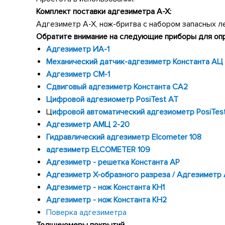
Комплект поставки адгезиметра А-Х:
Адгезиметр А-Х, нож-бритва с набором запасных ле
Обратите внимание на следующие приборы для опр
Адгезиметр ИА-1
Механический датчик-адгезиметр Константа АЦ
Адгезиметр СМ-1
Сдвиговый адгезиметр Константа СА2
Цифровой адгезиометр PosiTest AT
Ц
ифровой автоматический адгезиометр PosiTes
Адгезиметр АМЦ 2-20
Гидравлический адгезиметр Elcometer 108
адгезиметр ELCOMETER 109
Адгезиметр - решетка Константа АР
Адгезиметр Х-образного разреза / Адгезиметр 
Адгезиметр - нож Константа КН1
Адгезиметр - нож Константа КН2
Поверка адгезиметра