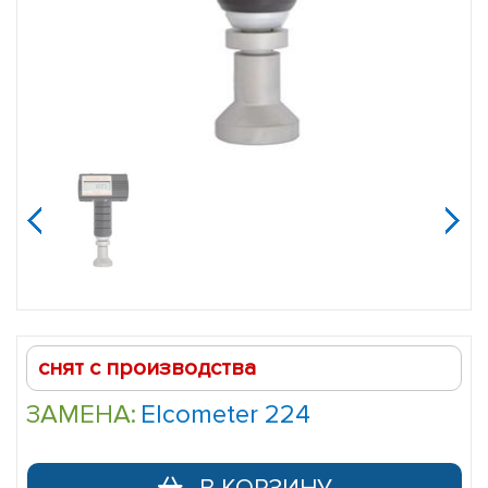
Профилемер
Elcometer
223
jijijij
снят с производства
ЗАМЕНА:
Elcometer 224