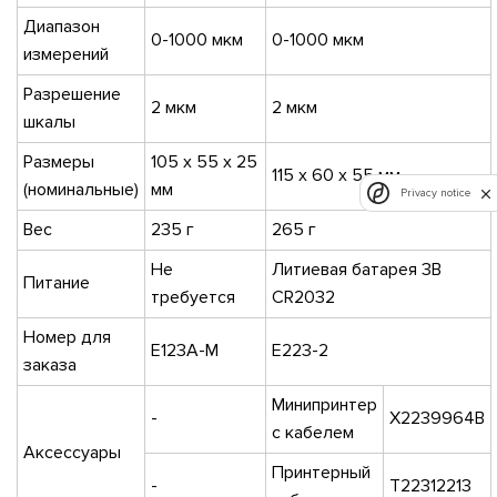
Диапазон
0-1000 мкм
0-1000 мкм
измерений
Разрешение
2 мкм
2 мкм
шкалы
Размеры
105 x 55 x 25
115 x 60 x 55 мм
(номинальные)
мм
Privacy notice
Вес
235 г
265 г
Не
Литиевая батарея 3В
Питание
требуется
CR2032
Номер для
E123A-M
E223-2
заказа
Минипринтер
-
X2239964B
с кабелем
Аксессуары
Принтерный
-
T22312213