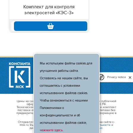
Комплект для контроля
электросетей «КЭС-3»
по запросу
Мы используем файлы cookies для
© 2011 - 2026
улучшения работы сайта.
+7 (495) 481-80-88
info@c-msk.ru
Privacy notice
Оставаясь на нашем сайте, вы
Карта сайта
соглашаетесь с условиями
использования файлов cookies.
Чтобы ознакомиться с нашими
Цены на сайте носят справочный характер и не являются публичной
офертой, определяемой положениями п. 2 ст. 437 ГК РФ.
Технические характеристики оборудования, внешний вид и комплект
Положениями о
поставки оборудования могут быть изменены производителями без
предварительного уведомления. Уточняте актуальную информацию в
конфиденциальности и об
отделе продаж.
Отправляя свои данные в любой форме обратной связи на сайте c-
использовании файлов cookie,
msk.ru Вы принимаете условия
политики конфиденциальности
и
даёте
согласие на обработку персональных данных
.
нажмите здесь
.