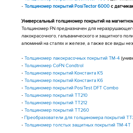
-
Толщиномер покрытий
PosiTector
6000
с датчика
Универсальный толщиномер покрытий на магнитном
Толщиномер
FN
предназначен для неразрушающего
лакокрасочного, гальванического и защитного поли
алюминий на сталях и железе, а также все виды н
-
Толщиномер лакокрасочных покрытий ТМ-4
(унив
-
Толщиномер CoF
N
Condtrol
-
Толщиномер покрытий Константа К5
-
Толщиномер покрытий Константа К6
-
Толщиномер покрытий
PosiTest
DFT
Combo
-
Толщиномер покрытий
TT
210
-
Толщиномер покрытий
TT
212
-
Толщиномер покрытий
TT
260
-
Преобразователи для толщиномера покрытий
TT
-
Толщиномер толстых защитных покрытий ТМ-4Т