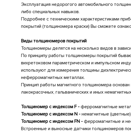
Эксплуатация недорогого автомобильного толщино
либо специальных навыков.
Подробнее с техническими характеристиками приб
покрытий (толщиномера краски) Вы сможете ознак
Виды толщиномеров покрытий
Толщиномеры делятся на несколько видов в зависим
По принципу работы толщиномеры покрытий бывают
вихретоковом параметрическом и импульсном инду
используют для измерения толщины диэлектрически
неферромагнитных металлах.
Принцип работы магнитного толщиномера основан 
лакокрасочных, гальванических и иных немагнитн
Толщиномер с индексом F -
ферромагнитные металл
Толщиномер с индексом N -
немагнитные (цветные)
Толщиномер с индексом F
N
-
ферромагнитные и неф
Встроенные и выносные датчики толщиномеров пок