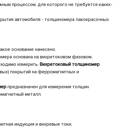
ным процессом, для которого не требуется каких-
крытия автомобиля - толщиномера лакокрасочных
какое основание нанесено.
мера основана на вихретоковом фазовом,
бходимо измерить.
Вихретоковый толщиномер
овых) покрытий на ферромагнитных и
мер
предназначен для измерения толщин
омагнитный металл.
итная индукция и вихревые токи.