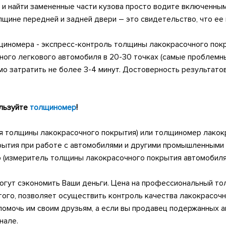
 и найти замененные части кузова просто водите включенны
лщине передней и задней двери – это свидетельство, что ее 
иномера - экспресс-контроль толщины лакокрасочного покры
го легкового автомобиля в 20-30 точках (самые проблемные 
о затратить не более 3-4 минут. Достоверность результато
ользуйте
толщиномер
!
я толщины лакокрасочного покрытия) или толщиномер лакок
рытия при работе с автомобилями и другими промышленными
р (измеритель толщины лакокрасочного покрытия автомобиля
гут сэкономить Ваши деньги. Цена на профессиональный тол
этого, позволяет осуществить контроль качества лакокрасоч
омочь им своим друзьям, а если вы продавец подержанных ав
нале.