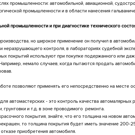
лях промышленности: автомобильной, авиационной, судострои
ргической промышленности и в области нанесения гальванич
ной промышленности и при диагностике технического состо
производства, но широкое применение он получил в автомоби
 и неразрушающего контроля, в лабораториях судебной эксп
ых покрытий используют при покупке подержанного или даже
Например, немало случаев, когда пытаются продать автомоб
овав.
боте позволяют применять его непосредственно на месте ос
ля автомастерских - это контроль качества автомалярных р
, грунтовки и т.д. в зоне проводимого ремонта.
расочного покрытия, знайте, что его толщина на новом автом
рекрашен, то толщина покрытия будет иметь значение 200-25
 отказе приобретения автомобиля.