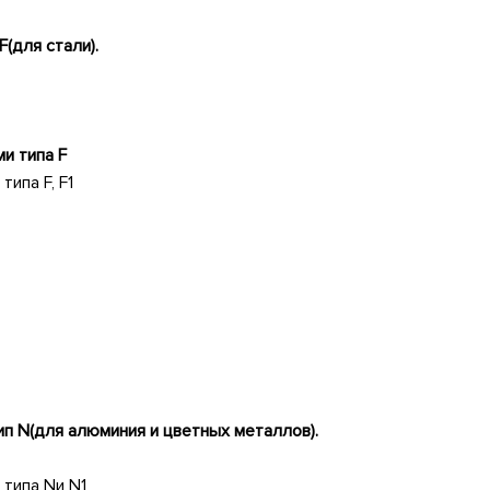
F
(для стали).
ми типа
F
 типа
F
,
F
1
ип
N
(для алюминия и цветных металлов).
 типа
N
и
N
1