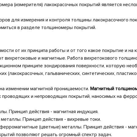
мера (измерителя) лакокрасочных покрытий является неслож
оров для измерения и контроля толщины лакокрасочного по
омиться в разделе толщиномеры покрытий.
ости от их принципа работы и от того какое покрытие и на 
 вихретоковые и магнитные. Работа вихретокового толщино
кционном принципе зондирования поверхности, которую нео
х (лакокрасочных, гальванических, синтетических, пластик
на изменении магнитной проницаемости.
Магнитный толщино
ых проводящих и непроводящих покрытий, наносимых на ферр
ы. Принцип действия - магнитная индукция.
 металлы. Принцип действия - вихревые токи.
ерромагнитные (цветные) металлы. Принцип действия - магн
рытий позволяют решать огромный спектр задач.