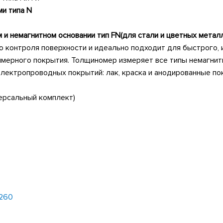
ми типа
N
 и немагнитном основании тип
FN
(для стали и цветных металл
 контроля поверхности и идеально подходит для быстрого,
мерного покрытия. Толщиномер измеряет все типы немагнитных
еэлектропроводных покрытий: лак, краска и анодированные п
ерсальный комплект)
260