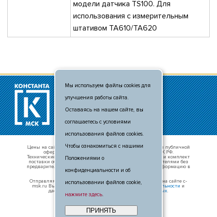
модели датчика TS100. Для
использования с измерительным
штативом ТА610/ТА620
Мы используем файлы cookies для
© 2011 - 2026
улучшения работы сайта.
+7 (495) 481-80-88
info@c-msk.ru
Оставаясь на нашем сайте, вы
Карта сайта
соглашаетесь с условиями
использования файлов cookies.
Чтобы ознакомиться с нашими
Цены на сайте носят справочный характер и не являются публичной
офертой, определяемой положениями п. 2 ст. 437 ГК РФ.
Технические характеристики оборудования, внешний вид и комплект
Положениями о
поставки оборудования могут быть изменены производителями без
предварительного уведомления. Уточняте актуальную информацию в
конфиденциальности и об
отделе продаж.
Отправляя свои данные в любой форме обратной связи на сайте c-
использовании файлов cookie,
msk.ru Вы принимаете условия
политики конфиденциальности
и
даёте
согласие на обработку персональных данных
.
нажмите здесь
.
ПРИНЯТЬ