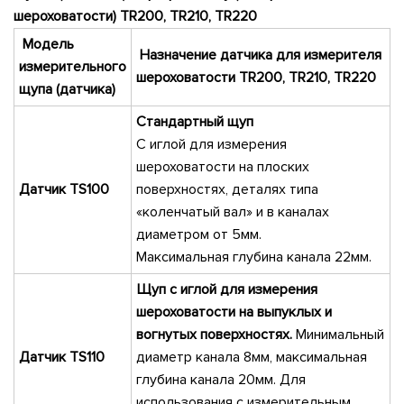
шероховатости) TR200
,
TR210,
TR220
Модель
Назначение датчика для измерителя
измерительного
шероховатости
TR
200
,
TR210,
TR220
щупа (датчика)
Стандартный щуп
С иглой для измерения
шероховатости на плоских
Датчик TS100
поверхностях, деталях типа
«коленчатый вал» и в каналах
диаметром от 5мм.
Максимальная глубина канала 22мм.
Щуп с иглой для измерения
шероховатости на выпуклых и
вогнутых поверхностях.
Минимальный
Датчик TS110
диаметр канала 8мм, максимальная
глубина канала 20мм. Для
использования с измерительным