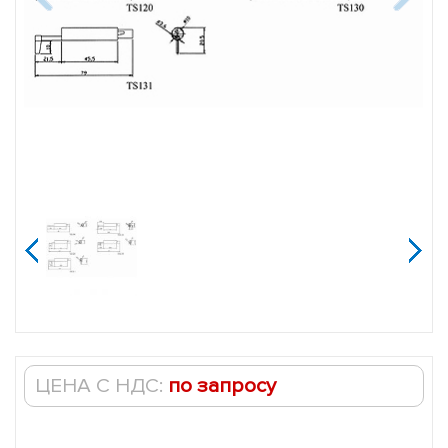
Измерительные
щупы
(датчики)
к
измерителям
шероховатости
(профилометрам)
TR200,
TR210,
TR220
jijijij
ЦЕНА С НДС:
по запросу