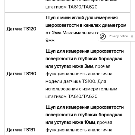
штативом ТА610/ТА620
Щуп с мини иглой для измерения
шероховатости в каналах диаметром
Датчик TS120
от 2мм.
Максимальная глубина канала
Privacy notice
9мм.
Щуп для измерения шероховатости
поверхности в глубоких бороздках
или уступах ниже 3мм
, прочая
Датчик TS130
функциональность аналогична
модели датчика TS100. Для
использования с измерительным
штативом ТА610/ТА620
Щуп для измерения шероховатости
поверхности в глубоких бороздках
или уступах ниже 10мм
, прочая
Датчик TS131
функциональность аналогична