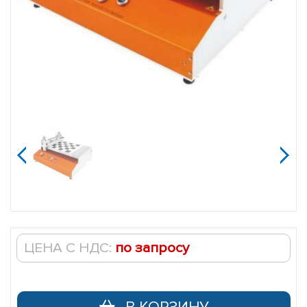
Автоматический
аппликатор
Elcometer
4340
jijijij
ЦЕНА С НДС:
по запросу