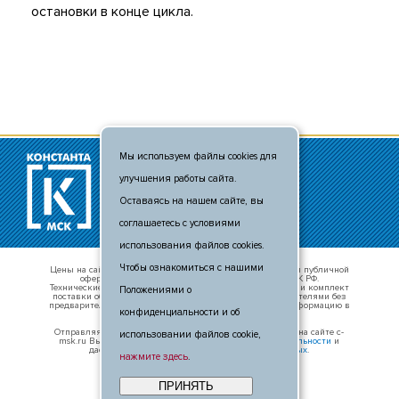
остановки в конце цикла.
Мы используем файлы cookies для
© 2011 - 2026
улучшения работы сайта.
+7 (495) 481-80-88
info@c-msk.ru
Оставаясь на нашем сайте, вы
Карта сайта
соглашаетесь с условиями
использования файлов cookies.
Чтобы ознакомиться с нашими
Цены на сайте носят справочный характер и не являются публичной
офертой, определяемой положениями п. 2 ст. 437 ГК РФ.
Технические характеристики оборудования, внешний вид и комплект
Положениями о
поставки оборудования могут быть изменены производителями без
предварительного уведомления. Уточняте актуальную информацию в
конфиденциальности и об
отделе продаж.
Отправляя свои данные в любой форме обратной связи на сайте c-
использовании файлов cookie,
msk.ru Вы принимаете условия
политики конфиденциальности
и
даёте
согласие на обработку персональных данных
.
нажмите здесь
.
ПРИНЯТЬ